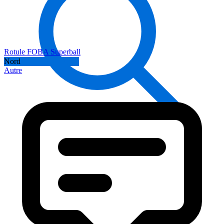
Rotule FOBA Superball
Nord
Autre