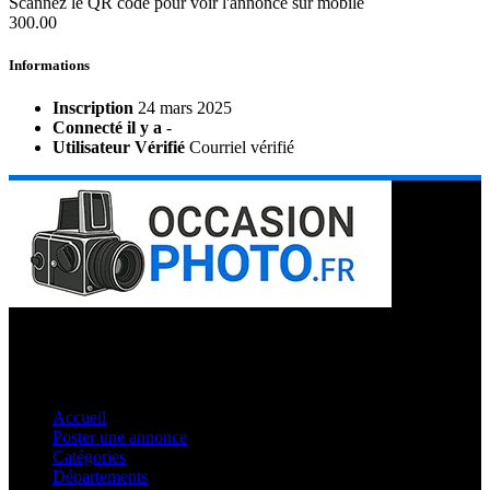
Scannez le QR code pour voir l'annonce sur mobile
300.00
Informations
Inscription
24 mars 2025
Connecté il y a
-
Utilisateur Vérifié
Courriel vérifié
Occasion Photo c'est le spécialiste des petites annonces de matériel
et accessoires photos dans toute la France. Vous cherchez du
matériel rare de passionnés ? C'est ici que vous le trouverez !
Liens utiles
Accueil
Poster une annonce
Catégories
Départements