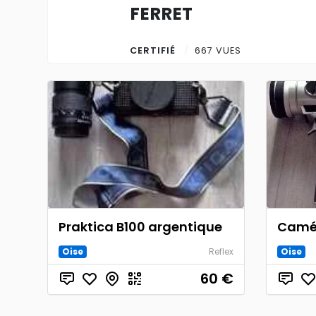
FERRET
CERTIFIÉ
667 VUES
Praktica B100 argentique
Camér
Oise
Reflex
Oise
60
€