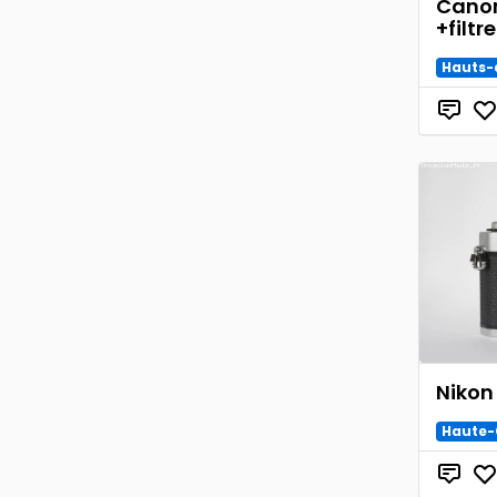
Canon
+filtr
Hauts-
Nikon
Haute-