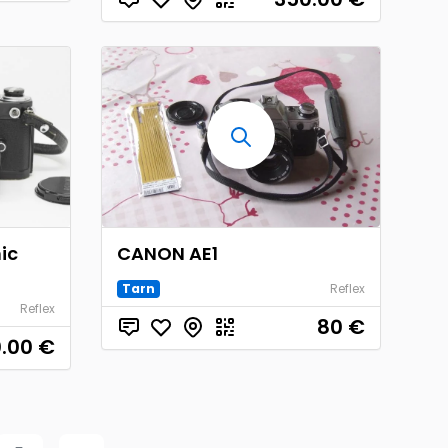
ic
CANON AE1
Tarn
Reflex
Reflex
80
€
.00
€