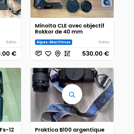
Minolta CLE avec objectif
Rokkor de 40 mm
Reflex
Alpes-Maritimes
Reflex
.00
€
530.00
€
 Fs-12
Praktica B100 argentique