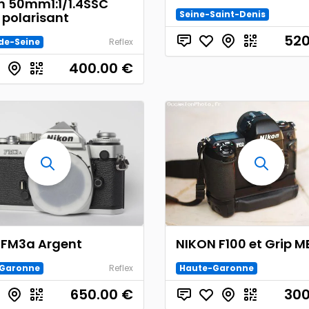
 50mm1:1/1.4SSC
Seine-Saint-Denis
e polarisant
520
de-Seine
Reflex
400.00
€
 FM3a Argent
NIKON F100 et Grip M
Garonne
Reflex
Haute-Garonne
650.00
€
300