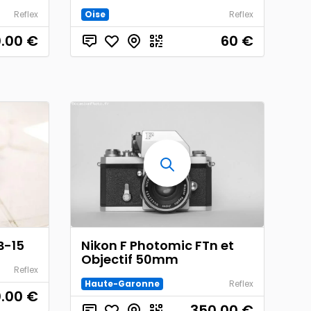
Reflex
Oise
Reflex
.00
€
60
€
B-15
Nikon F Photomic FTn et
Objectif 50mm
Reflex
Haute-Garonne
Reflex
.00
€
350.00
€