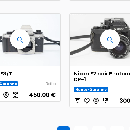
 F3/T
Nikon F2 noir Photom
DP-1
Garonne
Reflex
Haute-Garonne
450.00
€
300