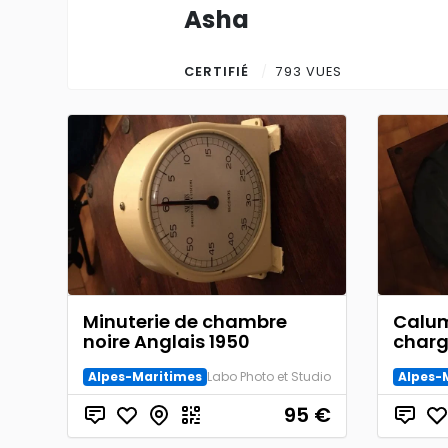
Asha
CERTIFIÉ
793 VUES
Minuterie de chambre
Calum
noire Anglais 1950
char
Alpes-Maritimes
Labo Photo et Studio
Alpes-
95
€