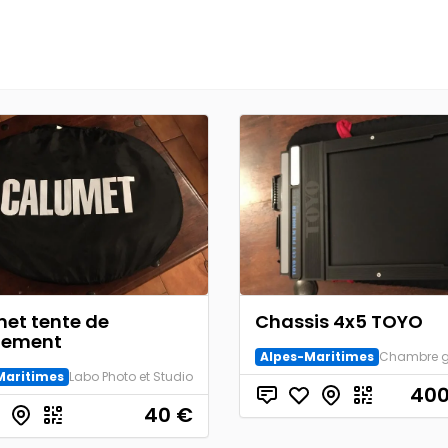
et tente de
Chassis 4x5 TOYO
gement
Alpes-Maritimes
Maritimes
Labo Photo et Studio
400
40
€