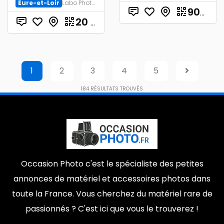
Eure-et-Loir
Labo Photo et Studio
900.00
20
€
1
2
3
4
5
184
RÉSULTATS TROUVÉS
Occasion Photo c'est le spécialiste des petites
annonces de matériel et accessoires photos dans
toute la France. Vous cherchez du matériel rare de
passionnés ? C'est ici que vous le trouverez !