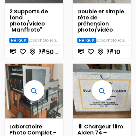
2 Supports de
Double et simple
fond
tête de
photo/video
préhension
"Manffroto"
photo/vidéo
Hérault
Labo Photo et Studio
Hérault
Labo Photo et Studio
50
€
10
€
Laboratoire
🔋 Chargeur film
Photo Complet -
Alden 74 –