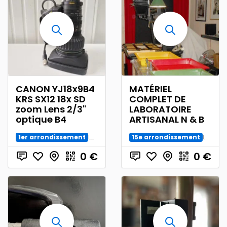
CANON YJ18x9B4
MATÉRIEL
KRS SX12 18x SD
COMPLET DE
zoom Lens 2/3"
LABORATOIRE
optique B4
ARTISANAL N & B
1er arrondissement
Labo Photo et Studio
15e arrondissement
Labo Photo et Studio
0
€
0
€