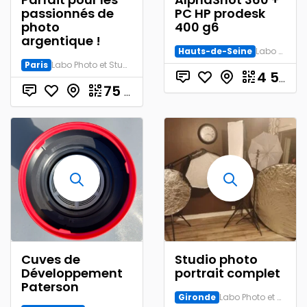
passionnés de
PC HP prodesk
photo
400 g6
argentique !
Hauts-de-Seine
Labo Photo et Studio
Paris
Labo Photo et Studio
4 500.00
75
€
Cuves de
Studio photo
Développement
portrait complet
Paterson
Gironde
Labo Photo et Studio