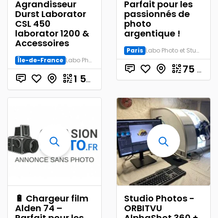
Agrandisseur
Parfait pour les
Durst Laborator
passionnés de
CSL 450
photo
laborator 1200 &
argentique !
Accessoires
Paris
Labo Photo et Studio
Île-de-France
Labo Photo et Studio
75
€
€
1 500.00
🔋 Chargeur film
Studio Photos -
Alden 74 –
ORBITVU
Parfait pour les
AlphaShot 360 +