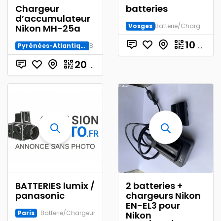
Chargeur
batteries
d’accumulateur
Vosges
Batterie/Chargeur
Nikon MH-25a
10
€
Pyrénées-Atlantiques
Batterie/Chargeur
20
€
BATTERIES lumix /
2 batteries +
panasonic
chargeurs Nikon
EN-EL3 pour
Paris
Batterie/Chargeur
Nikon