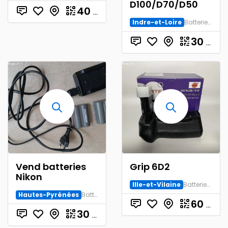
D100/D70/D50
40
€
Indre-et-Loire
Batterie/Chargeur
30
€
Vend batteries
Grip 6D2
Nikon
Ille-et-Vilaine
Batterie/Chargeur
Hautes-Pyrénées
Batterie/Chargeur
60
€
30
€