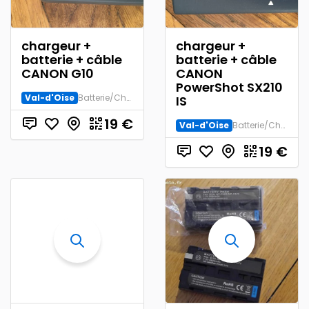
chargeur +
chargeur +
batterie + câble
batterie + câble
CANON G10
CANON
PowerShot SX210
Val-d'Oise
Batterie/Chargeur
IS
19
€
Val-d'Oise
Batterie/Chargeur
19
€