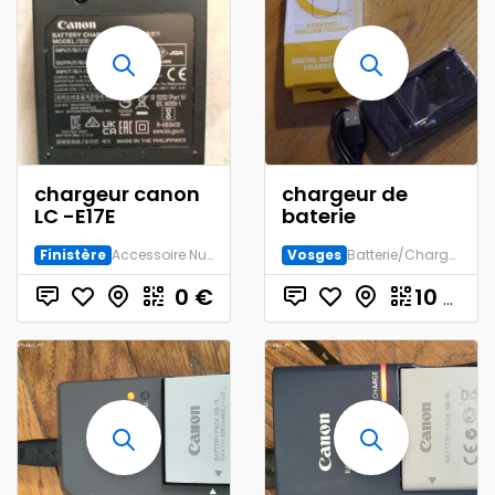
chargeur canon
chargeur de
LC -E17E
baterie
Finistère
Accessoire Numérique
Vosges
Batterie/Chargeur
0
€
10
€