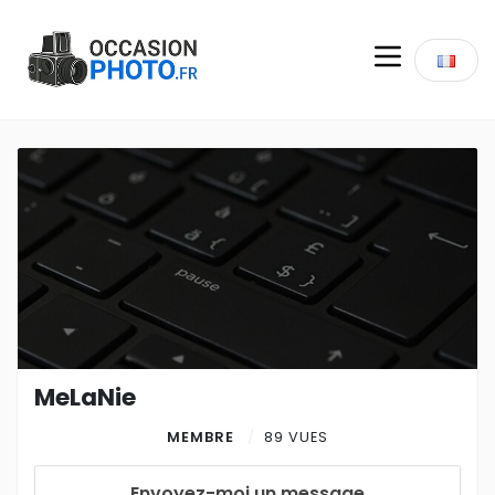
MeLaNie
MEMBRE
89 VUES
Envoyez-moi un message