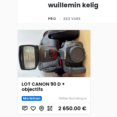
wuillemin kelig
PRO
323 VUES
LOT CANON 90 D +
objectifs
Morbihan
Reflex Numérique
2 650.00
€