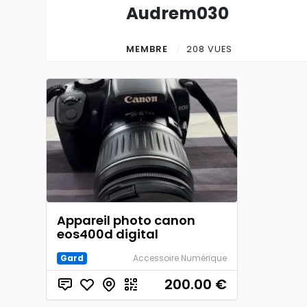
Audrem030
MEMBRE
208 VUES
Appareil photo canon
eos400d digital
Gard
Accessoire Numérique
200.00
€