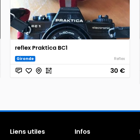
reflex Praktica BC1
Gironde
Reflex
30
€
Liens utiles
Infos