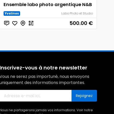
Ensemble labo photo argentique N&B
Yvelines
Labo Photo et Studio
500.00
€
Inscrivez-vous à notre newsletter
Vous ne serez pas importuné, nous envoyons
uniquement des informations importantes.
Rejoignez
Nous ne partagerons jamais vos informations. Voir notre