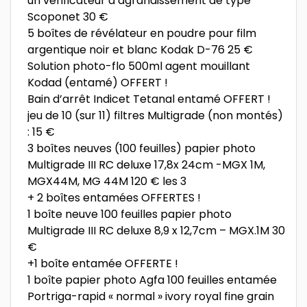
un vérificateur d’agrandissement de type
Scoponet 30 €
5 boîtes de révélateur en poudre pour film
argentique noir et blanc Kodak D-76 25 €
Solution photo-flo 500ml agent mouillant
Kodad (entamé) OFFERT !
Bain d’arrêt Indicet Tetanal entamé OFFERT !
jeu de 10 (sur 11) filtres Multigrade (non montés)
: 15 €
3 boîtes neuves (100 feuilles) papier photo
Multigrade III RC deluxe 17,8x 24cm -MGX 1M,
MGX44M, MG 44M 120 € les 3
+ 2 boîtes entamées OFFERTES !
1 boîte neuve 100 feuilles papier photo
Multigrade III RC deluxe 8,9 x 12,7cm – MGX.1M 30
€
+1 boîte entamée OFFERTE !
1 boîte papier photo Agfa 100 feuilles entamée
Portriga-rapid « normal » ivory royal fine grain