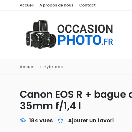
Accueil
A propos de nous
Contact
Accueil
Hybrides
Canon EOS R + bague d'
35mm f/1,4 l
184 Vues
Ajouter un favori