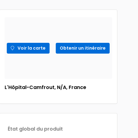
Voir la carte
Obtenir un itinéraire
L'Hôpital-Camfrout, N/A, France
État global du produit