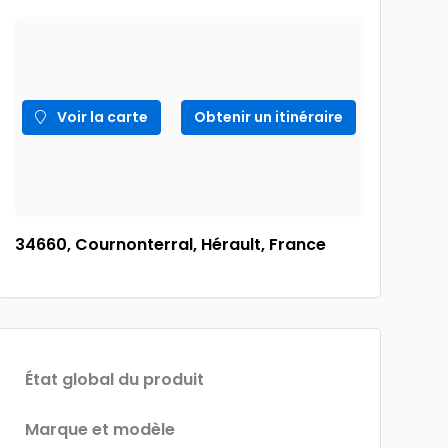
Voir la carte
Obtenir un itinéraire
34660, Cournonterral, Hérault, France
État global du produit
Marque et modèle