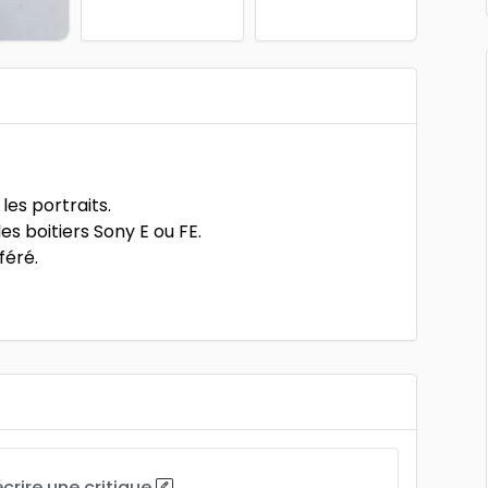
les portraits.
s boitiers Sony E ou FE.
féré.
écrire une critique