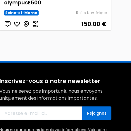
olympusE500
Seine-et-Marne
Reflex Numérique
150.00
€
Inscrivez-vous à notre newsletter
Vous ne serez pas importuné, nous envoyons
uniquement des informations importantes.
Rejoignez
Nous ne partagerons jamais vos informations. Voir notre