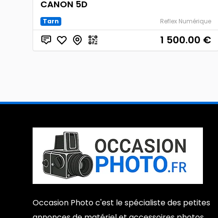
CANON 5D
Tarn
Reflex Numérique
1 500.00
€
Occasion Photo c'est le spécialiste des petites
annonces de matériel et accessoires photos