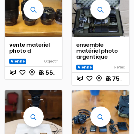
vente materiel
ensemble
photo d
matériel photo
argentique
Vienne
Objectif
Vienne
Reflex
€
550.00
750.00