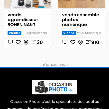
vends
vends ensemble
agrandisseur
photos
ROHEN NA6T
numérique
Vienne
Agrandisseur
Vienne
Reflex Numérique
€
300.00
910.00
6
RÉSULTATS TROUVÉS
Occasion Photo c'est le spécialiste des petites
annonces de matériel et accessoires photos dans