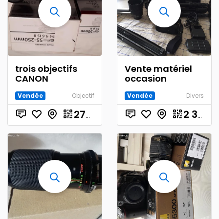
trois objectifs
Vente matériel
CANON
occasion
Vendée
Objectif
Vendée
Divers
€
270.00
2 300.00