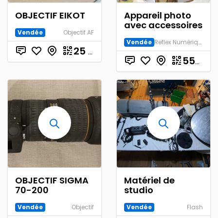
OBJECTIF EIKOT
Appareil photo
avec accessoires
Vendée
Objectif AF
Vendée
Reflex Numérique
25
€
550.00
OBJECTIF SIGMA
Matériel de
70-200
studio
Vendée
Objectif
Vendée
Flash