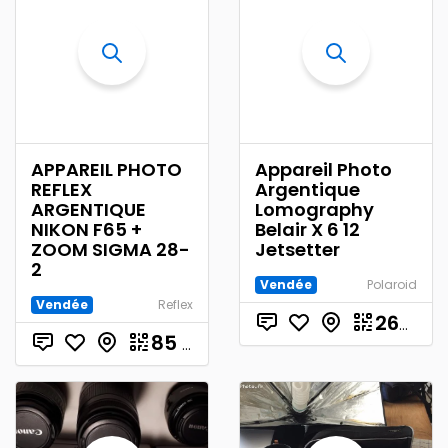
APPAREIL PHOTO
Appareil Photo
REFLEX
Argentique
ARGENTIQUE
Lomography
NIKON F65 +
Belair X 6 12
ZOOM SIGMA 28-
Jetsetter
2
Vendée
Polaroid
Vendée
Reflex
260.00
85
€