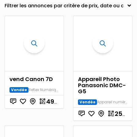
vend Canon 7D
Appareil Photo
Panasonic DMC-
Vendée
Reflex Numérique
G5
€
490.00
Vendée
Appareil numérique
250.00