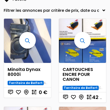
Minolta Dynax
CARTOUCHES
8000i
ENCRE POUR
CANON
Territoire de Belfort
Accessoire Argentique
Territoire de Belfort
Consommable
0
€
42
€