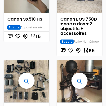
Canon SX510 HS
Canon EOS 750D
+ sac a dos + 2
Savoie
Appareil numérique
objectifs +
accessoires
€
150.00
Savoie
Reflex Numérique
650.00