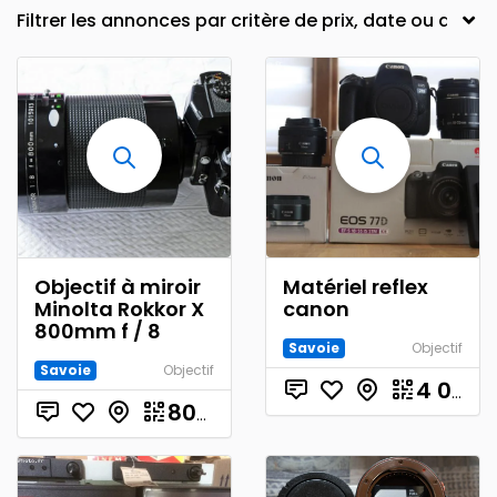
Objectif à miroir
Matériel reflex
Minolta Rokkor X
canon
800mm f / 8
Savoie
Objectif
Savoie
Objectif
4 000.00
€
800.00