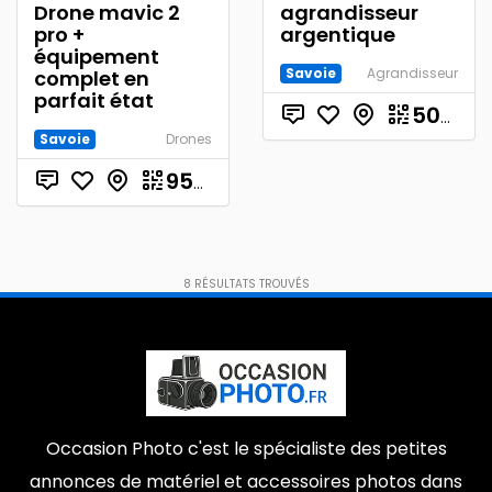
Drone mavic 2
agrandisseur
pro +
argentique
équipement
Savoie
Agrandisseur
complet en
parfait état
500.00
Savoie
Drones
€
950.00
8
RÉSULTATS TROUVÉS
Occasion Photo c'est le spécialiste des petites
annonces de matériel et accessoires photos dans