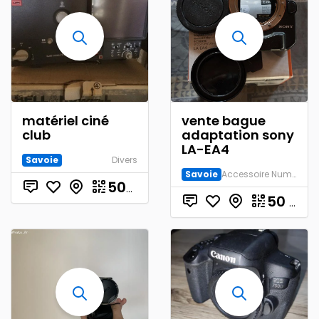
matériel ciné
vente bague
club
adaptation sony
LA-EA4
Savoie
Divers
Savoie
Accessoire Numérique
€
500.00
50
€