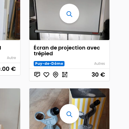
M
Écran de projection avec
trépied
Autre
Puy-de-Dôme
Autres
.00
€
30
€