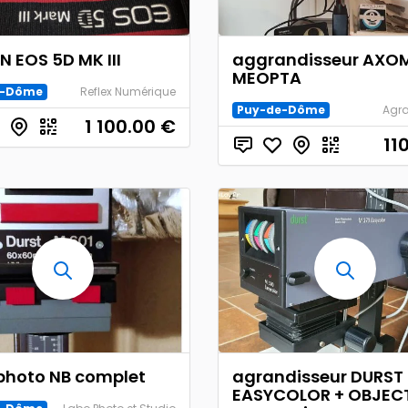
 EOS 5D MK III
aggrandisseur AXO
MEOPTA
e-Dôme
Reflex Numérique
Puy-de-Dôme
Agra
1 100.00
€
11
photo NB complet
agrandisseur DURST
EASYCOLOR + OBJECT