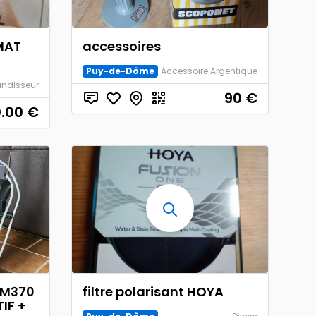
MAT
accessoires
Puy-de-Dôme
Accessoire Argentique
ndisseur
90
€
0.00
€
 M370
filtre polarisant HOYA
IF +