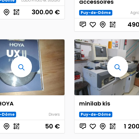
e-Dôme
Labo Photo et Studio
accessoires
300.00
€
Puy-de-Dôme
Agra
490
 HOYA
minilab kis
e-Dôme
Divers
Puy-de-Dôme
50
€
1 20