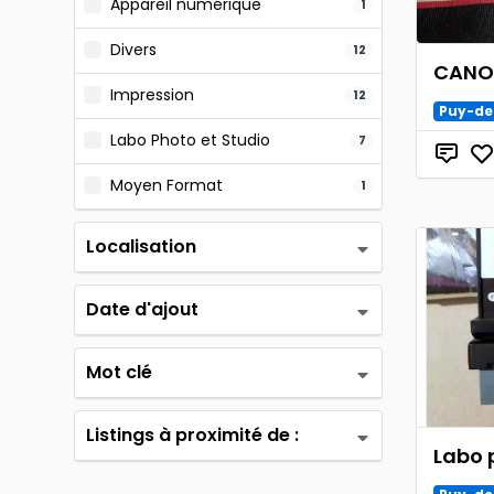
Appareil numérique
1
Divers
12
CANON
Impression
12
Puy-d
Labo Photo et Studio
7
Moyen Format
1
Localisation
Date d'ajout
Mot clé
Listings à proximité de :
Labo 