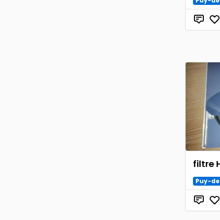
Puy-d
filtre
Puy-d