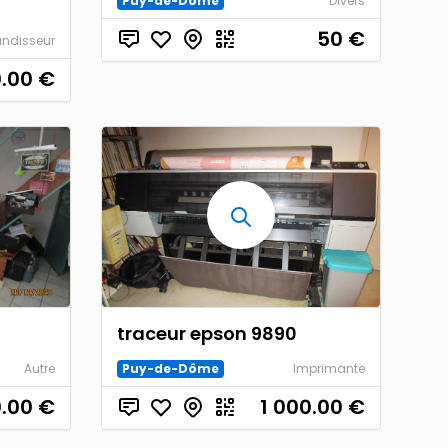
Puy-de-Dôme
Divers
50
€
ndisseur
.00
€
traceur epson 9890
Autre
Puy-de-Dôme
Imprimante
0.00
€
1 000.00
€