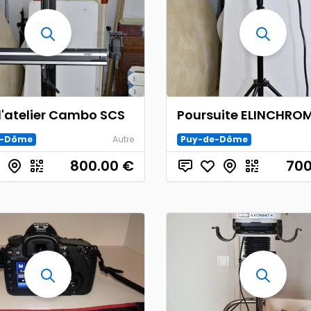
d'atelier Cambo SCS
Poursuite ELINCHRO
e-Dôme
Autre
Puy-de-Dôme
800.00
€
700