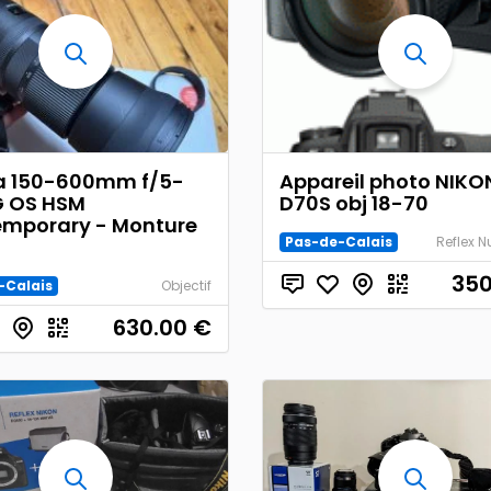
a 150-600mm f/5-
Appareil photo NIKO
G OS HSM
D70S obj 18-70
mporary - Monture
Pas-de-Calais
Reflex 
350
-Calais
Objectif
630.00
€