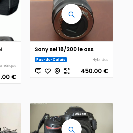
N
Sony sel 18/200 le oss
Pas-de-Calais
Hybrides
Numérique
450.00
€
.00
€