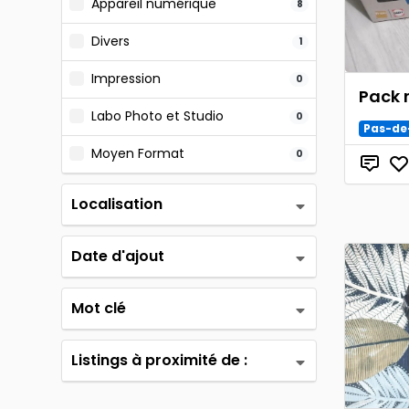
Appareil numérique
8
Divers
1
Impression
0
Pack 
Labo Photo et Studio
0
Pas-de
Moyen Format
0
Localisation
Date d'ajout
Mot clé
Listings à proximité de :