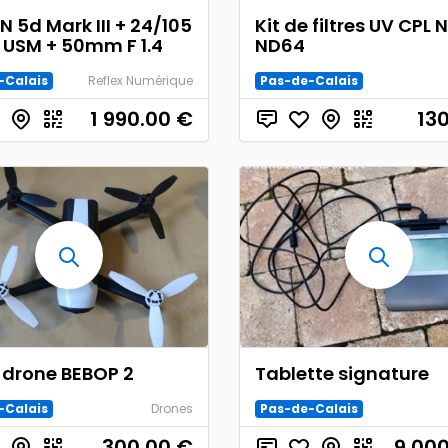
 5d Mark III + 24/105
Kit de filtres UV CPL 
S USM + 50mm F 1.4
ND64
-Calais
Reflex Numérique
Pas-de-Calais
1 990.00
€
13
 drone BEBOP 2
Tablette signature
-Calais
Drones
Pas-de-Calais
300.00
€
9 00