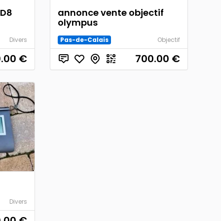
ND8
annonce vente objectif
olympus
Divers
Pas-de-Calais
Objectif
0.00
€
700.00
€
Divers
0.00
€