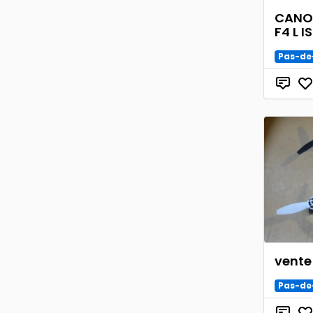
CANON
F4 L I
Pas-de
vente
Pas-de