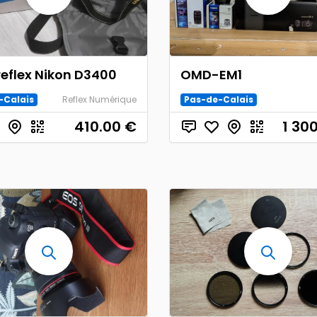
reflex Nikon D3400
OMD-EM1
-Calais
Reflex Numérique
Pas-de-Calais
410.00
€
1 30