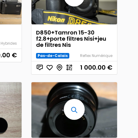
D850+Tamron 15-30
f2.8+porte filtres Nisi+jeu
Hybrides
de filtres Nis
0.00
€
Pas-de-Calais
Reflex Numérique
1 000.00
€