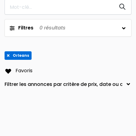
08200
Lutterbach
0
0
78140
Mail
0
0
Filtres
0
résultats
Lambersart
37500
0
0
74380
Epinay-Sur-Seine
0
0
Orleans
8e arrondissement
12100
0
0
Plus
Sillans-la-cascades
1er arrondissement
Favoris
0
0
École-Militaire
Marseille
0
0
33970
67570
0
0
Dallas
41110
0
0
Plus
La Chapelle-sur-Erdre
La Courneuve
0
0
14490
Marck
0
0