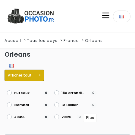
Accueil
Tous les pays
France
Orleans
Orleans
Afficher tout
Puteaux
18e arrondissement
0
0
Combat
Le Haillan
0
0
49450
29120
0
0
Plus
Grenoble
15e arrondissement
0
0