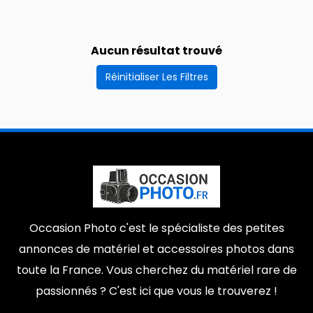
Avignon
62310
0
0
Montpellier
Arnouville-Les-Mantes
0
0
Aucun résultat trouvé
9e arrondissement
Orleans
0
0
Réinitialiser Les Filtres
Amiens
Porte-Dauphine
0
0
Somme
Rennes
0
0
11th arrondissement
Pornichet
0
0
ST MACAIRE EN MAUGES SEVREMOINE
16th arrondissement
0
0
Bayonne
Nanterre
0
0
Occasion Photo c'est le spécialiste des petites
Necker
0
annonces de matériel et accessoires photos dans
toute la France. Vous cherchez du matériel rare de
passionnés ? C'est ici que vous le trouverez !