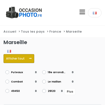
Accueil
Tous les pays
France
Marseille
Marseille
Afficher tout
Puteaux
18e arrondissement
0
0
Combat
Le Haillan
0
0
49450
29120
0
0
Plus
Grenoble
15e arrondissement
0
0