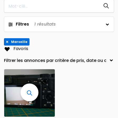
08200
Lutterbach
0
0
78140
Mail
0
0
Filtres
1
résultats
Lambersart
37500
0
0
74380
Epinay-Sur-Seine
0
0
Marseille
Favoris
8e arrondissement
12100
0
0
Plus
Sillans-la-cascades
1er arrondissement
0
0
École-Militaire
Marseille
0
1
33970
67570
0
0
Dallas
41110
0
0
Plus
La Chapelle-sur-Erdre
La Courneuve
0
0
14490
Marck
0
0