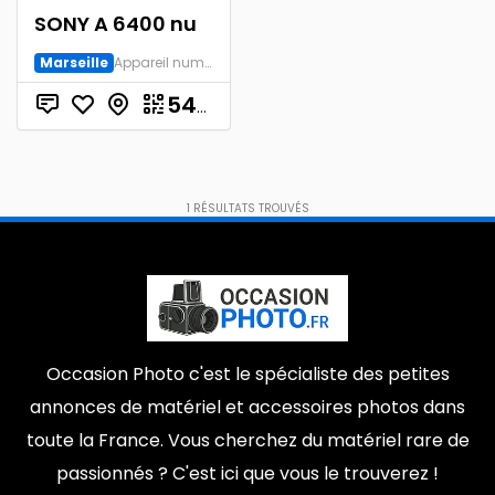
SONY A 6400 nu
Avignon
62310
0
0
Marseille
Appareil numérique
Montpellier
Arnouville-Les-Mantes
0
0
€
545.00
9e arrondissement
Orleans
0
0
Amiens
Porte-Dauphine
0
0
Somme
Rennes
0
0
1
RÉSULTATS TROUVÉS
11th arrondissement
Pornichet
0
0
ST MACAIRE EN MAUGES SEVREMOINE
16th arrondissement
0
0
Bayonne
Nanterre
0
0
Occasion Photo c'est le spécialiste des petites
Necker
0
annonces de matériel et accessoires photos dans
toute la France. Vous cherchez du matériel rare de
passionnés ? C'est ici que vous le trouverez !