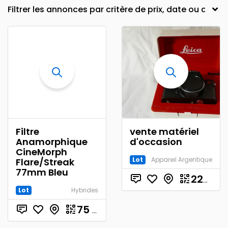
Filtre
vente matériel
Anamorphique
d'occasion
CineMorph
Lot
Appareil Argentique
Flare/Streak
77mm Bleu
220.00
Lot
Hybrides
75
€