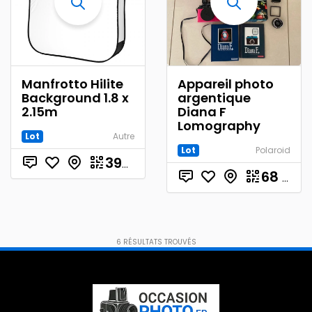
Manfrotto Hilite
Appareil photo
Background 1.8 x
argentique
2.15m
Diana F
Lomography
Lot
Autre
Lot
Polaroid
€
390.00
68
€
6
RÉSULTATS TROUVÉS