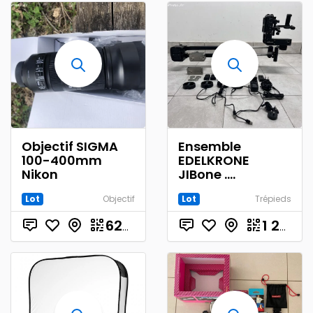
Objectif SIGMA
Ensemble
100-400mm
EDELKRONE
Nikon
JIBone ....
Lot
Objectif
Lot
Trépieds
€
620.00
1 250.00