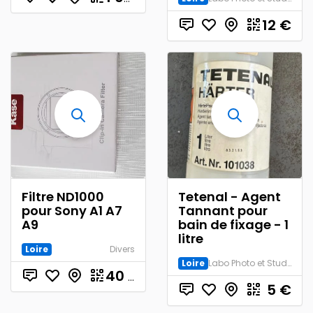
12
€
Filtre ND1000
Tetenal - Agent
pour Sony A1 A7
Tannant pour
A9
bain de fixage - 1
litre
Loire
Divers
Loire
Labo Photo et Studio
40
€
5
€