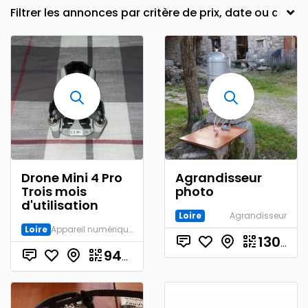
Drone Mini 4 Pro
Agrandisseur
Trois mois
photo
d'utilisation
Loire
Agrandisseur
Loire
Appareil numérique
130.00
€
945.00