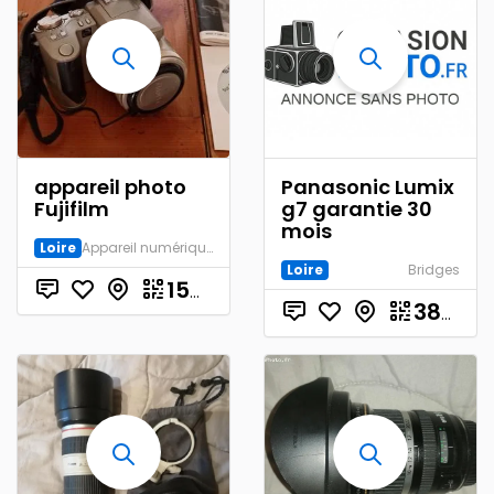
appareil photo
Panasonic Lumix
Fujifilm
g7 garantie 30
mois
Loire
Appareil numérique
Loire
Bridges
€
150.00
380.00