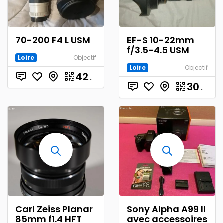
70-200 F4 L USM
EF-S 10-22mm
f/3.5-4.5 USM
Loire
Objectif
Loire
Objectif
€
420.00
300.00
Carl Zeiss Planar
Sony Alpha A99 II
85mm f1.4 HFT
avec accessoires