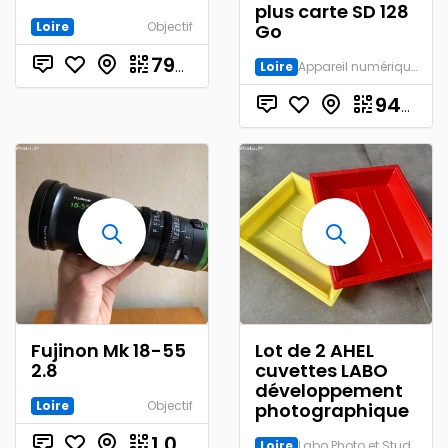
plus carte SD 128
Loire
Objectif
Go
€
790.00
Loire
Appareil numérique
940.00
Fujinon Mk 18-55
Lot de 2 AHEL
2.8
cuvettes LABO
développement
Loire
Objectif
photographique
€
1 000.00
Loire
Labo Photo et Studio