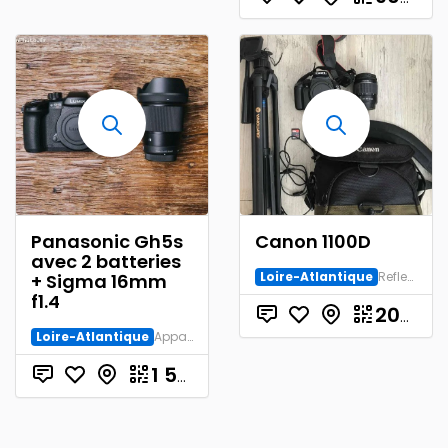
Panasonic Gh5s
Canon 1100D
avec 2 batteries
Loire-Atlantique
Reflex Numérique
+ Sigma 16mm
f1.4
200.00
Loire-Atlantique
Appareil numérique
€
1 500.00