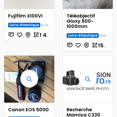
Fujifilm X100VI
Téléobjectif
Gloxy 500-
Loire-Atlantique
Accessoire Numérique
1000mm
€
1 430.00
Loire-Atlantique
Objectif
150.00
Canon EOS 500D
Recherche
Mamiya C330