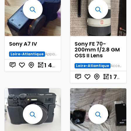
Sony A7 IV
Sony FE 70-
200mm f/2.8 GM
Loire-Atlantique
Appareil numérique
OSS II Lens
€
1 450.00
Loire-Atlantique
Accessoire Numérique
1 700.00