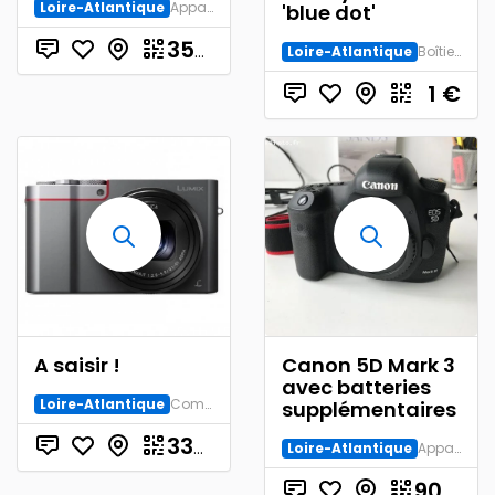
Loire-Atlantique
Appareil numérique
'blue dot'
€
350.00
Loire-Atlantique
Boîtier Moyen Format
1
€
A saisir !
Canon 5D Mark 3
avec batteries
Loire-Atlantique
Compacts
supplémentaires
€
330.00
Loire-Atlantique
Appareil numérique
900.00