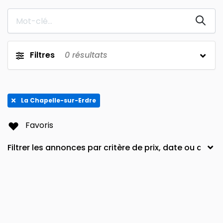
Avignon
62310
0
0
Montpellier
Arnouville-Les-Mantes
0
0
9e arrondissement
Orleans
0
0
Filtres
0
résultats
Amiens
Porte-Dauphine
0
0
Somme
Rennes
0
0
La Chapelle-sur-Erdre
11th arrondissement
Pornichet
0
0
ST MACAIRE EN MAUGES SEVREMOINE
16th arrondissement
0
0
Favoris
Bayonne
Nanterre
0
0
Necker
Puteaux
0
0
18e arrondissement
Combat
0
0
Le Haillan
49450
0
0
29120
Grenoble
0
0
Plus