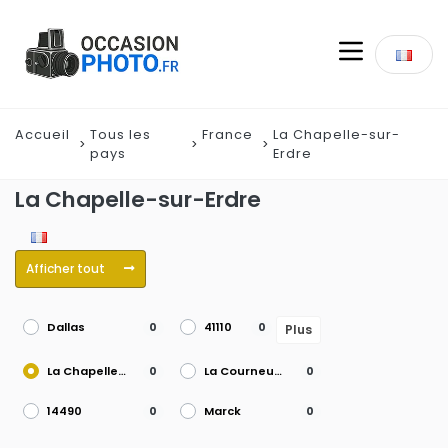
Accueil
Tous les
France
La Chapelle-sur-
pays
Erdre
La Chapelle-sur-Erdre
Afficher tout
Dallas
41110
0
0
Plus
La Chapelle-sur-Erdre
La Courneuve
0
0
14490
Marck
0
0