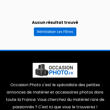
15e arrondissement
08200
0
0
Lutterbach
78140
0
0
Aucun résultat trouvé
Mail
Lambersart
0
0
Réinitialiser Les Filtres
37500
74380
0
0
Epinay-Sur-Seine
8e arrondissement
0
0
12100
Sillans-la-cascades
0
0
Plus
1er arrondissement
École-Militaire
0
0
Marseille
33970
0
0
Occasion Photo c'est le spécialiste des petites
67570
0
annonces de matériel et accessoires photos dans
toute la France. Vous cherchez du matériel rare de
passionnés ? C'est ici que vous le trouverez !