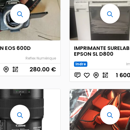
N EOS 600D
IMPRIMANTE SURELAB
EPSON SL D800
Reflex Numérique
Indre
I
280.00
€
1 60