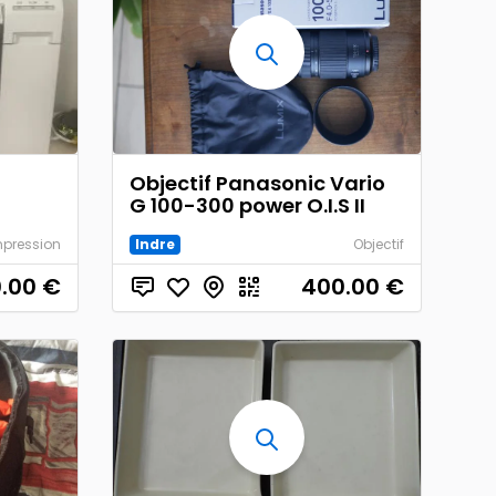
Objectif Panasonic Vario
G 100-300 power O.I.S II
mpression
Indre
Objectif
0.00
€
400.00
€