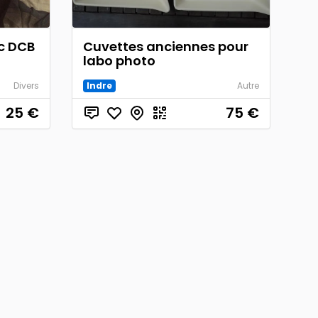
c DCB
Cuvettes anciennes pour
labo photo
Divers
Indre
Autre
25
€
75
€