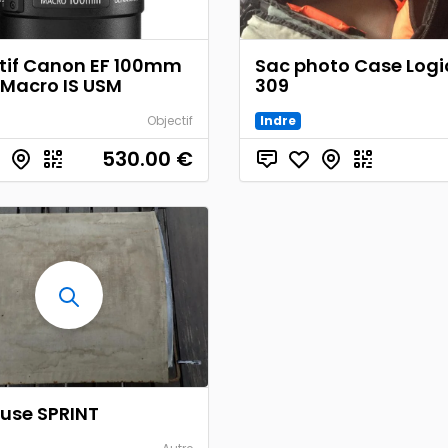
tif Canon EF 100mm
Sac photo Case Logi
L Macro IS USM
309
Objectif
Indre
530.00
€
use SPRINT