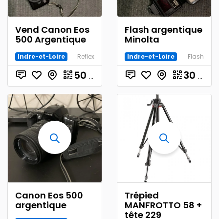
Vend Canon Eos
Flash argentique
500 Argentique
Minolta
Indre-et-Loire
Reflex
Indre-et-Loire
Flash
50
€
30
€
Canon Eos 500
Trépied
argentique
MANFROTTO 58 +
tête 229