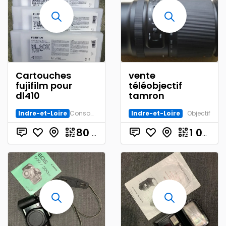
Cartouches
vente
fujifilm pour
téléobjectif
dl410
tamron
Indre-et-Loire
Consommable
Indre-et-Loire
Objectif
80
€
1 000.00