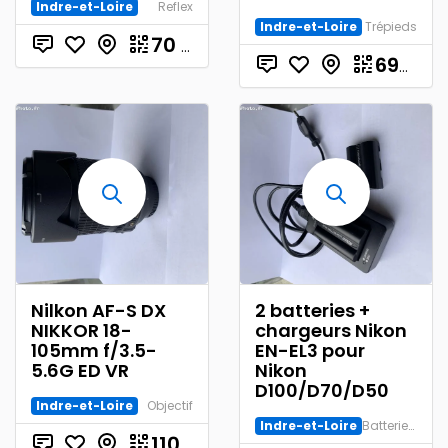
Indre-et-Loire
Reflex
Indre-et-Loire
Trépieds
70
€
690.00
Nilkon AF-S DX
2 batteries +
NIKKOR 18-
chargeurs Nikon
105mm f/3.5-
EN-EL3 pour
5.6G ED VR
Nikon
D100/D70/D50
Indre-et-Loire
Objectif
Indre-et-Loire
Batterie/Chargeur
€
110.00