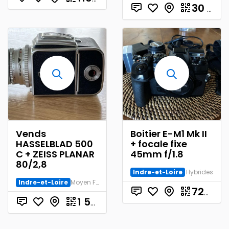
30
€
Vends
Boitier E-M1 Mk II
HASSELBLAD 500
+ focale fixe
C + ZEISS PLANAR
45mm f/1.8
80/2,8
Indre-et-Loire
Hybrides
Indre-et-Loire
Moyen Format
720.00
€
1 500.00