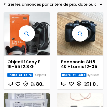
Objectif Sony E
Panasonic GH5
16-55 f2.8 G
4K + Lumix 12-35
Indre-et-Loire
Objectif
Indre-et-Loire
Hybrides
€
800.00
1 000.00