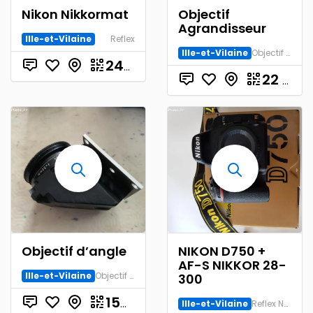
Nikon Nikkormat
Objectif
Agrandisseur
Ille-et-Vilaine
Reflex
Ille-et-Vilaine
Objectif Agrandisseur
€
240.00
22
€
Objectif d’angle
NIKON D750 +
AF-S NIKKOR 28-
Ille-et-Vilaine
Objectif Agrandisseur
300
€
150.00
Ille-et-Vilaine
Reflex Numérique