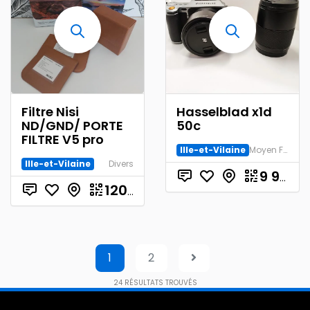
Filtre Nisi
Hasselblad x1d
ND/GND/ PORTE
50c
FILTRE V5 pro
Ille-et-Vilaine
Moyen Format
Ille-et-Vilaine
Divers
9 990.00
€
120.00
1
2
24
RÉSULTATS TROUVÉS