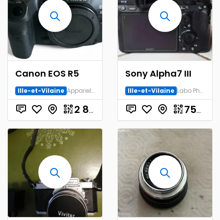
Canon EOS R5
Sony Alpha7 III
Ille-et-Vilaine
Appareil numérique
Ille-et-Vilaine
Labo Photo et Studio
€
2 800.00
750.00