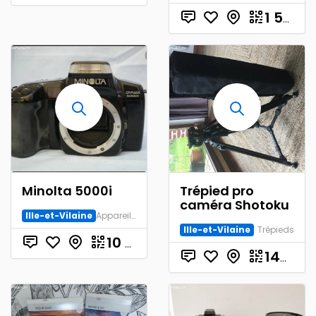
1 550.00
Minolta 5000i
Trépied pro
caméra Shotoku
Ille-et-Vilaine
Appareil Argentique
Ille-et-Vilaine
Trépieds
10
€
145.00