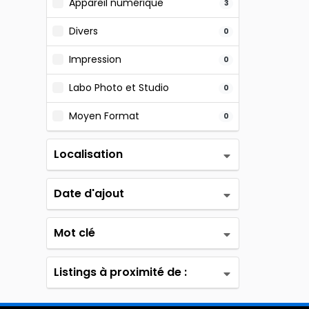
Appareil numérique
3
Divers
0
Impression
0
Labo Photo et Studio
0
Moyen Format
0
Localisation
Date d'ajout
Mot clé
Listings à proximité de :