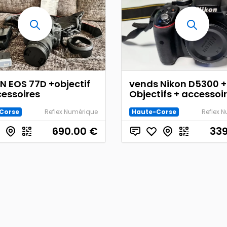
 EOS 77D +objectif
vends Nikon D5300 +
cessoires
Objectifs + accessoi
Corse
Reflex Numérique
Haute-Corse
Reflex 
690.00
€
339