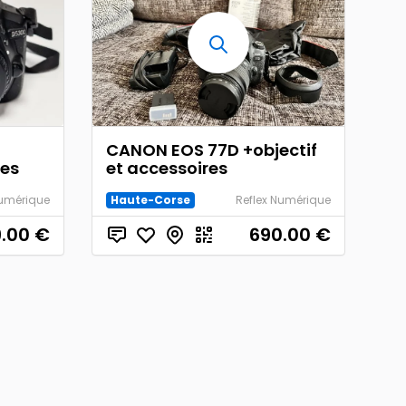
CANON EOS 77D +objectif
res
et accessoires
Numérique
Haute-Corse
Reflex Numérique
.00
€
690.00
€