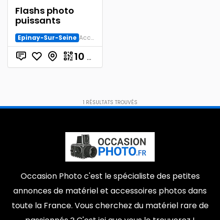
Flashs photo
ST MACAIRE EN MAUGES SEVREMOINE
16th arrondissement
0
0
puissants
Bayonne
Nanterre
0
0
Epinay-Sur-Seine
Accessoire Argentique
Necker
Puteaux
0
0
10
€
18e arrondissement
Combat
0
0
Le Haillan
49450
0
0
1
RÉSULTATS TROUVÉS
29120
Grenoble
0
0
Plus
15e arrondissement
08200
0
0
Lutterbach
78140
0
0
Mail
0
Occasion Photo c'est le spécialiste des petites
annonces de matériel et accessoires photos dans
toute la France. Vous cherchez du matériel rare de