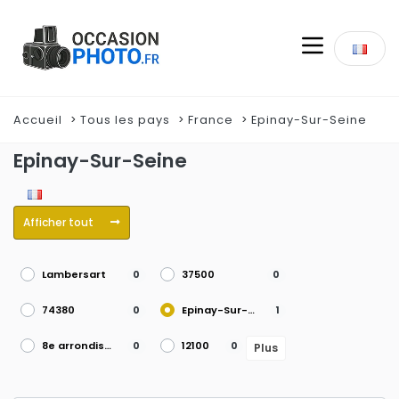
Accueil
Tous les pays
France
Epinay-Sur-Seine
Epinay-Sur-Seine
Afficher tout
Lambersart
37500
0
0
74380
Epinay-Sur-Seine
0
1
8e arrondissement
12100
0
0
Plus
Sillans-la-cascades
1er arrondissement
0
0