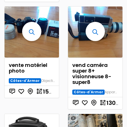
vente matériel
vend caméra
photo
super 8+
visionneuse 8-
Côtes-d'Armor
Objectif AF
super8
€
150.00
Côtes-d'Armor
Appareil de Collection
130.00