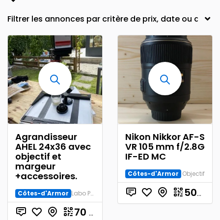
Agrandisseur
Nikon Nikkor AF-S
AHEL 24x36 avec
VR 105 mm f/2.8G
objectif et
IF-ED MC
margeur
Côtes-d'Armor
Objectif
+accessoires.
500.00
Côtes-d'Armor
Labo Photo et Studio
70
€