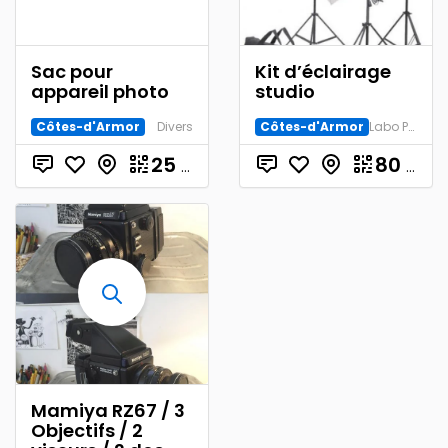
Sac pour
Kit d’éclairage
appareil photo
studio
Côtes-d'Armor
Divers
Côtes-d'Armor
Labo Photo et Studio
25
€
80
€
Mamiya RZ67 / 3
Objectifs / 2