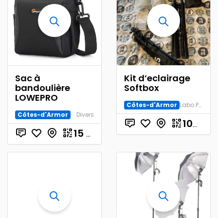
Sac à
Kit d’eclairage
bandoulière
Softbox
LOWEPRO
Côtes-d'Armor
Labo Photo et Studio
Côtes-d'Armor
Divers
100.00
15
€