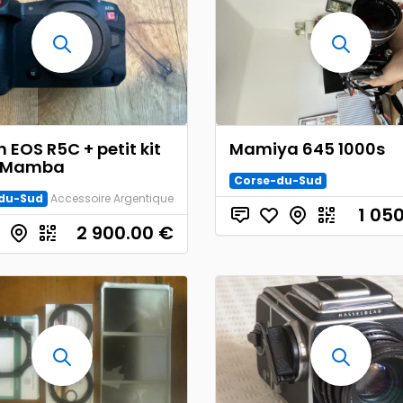
 EOS R5C + petit kit
Mamiya 645 1000s
k Mamba
Corse-du-Sud
du-Sud
Accessoire Argentique
1 05
2 900.00
€