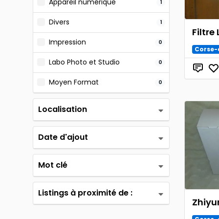
Appareil numérique
1
Divers
1
Filtre 
Impression
0
Corse-
Labo Photo et Studio
0
Moyen Format
0
Localisation
Date d'ajout
Mot clé
Listings à proximité de :
Zhiyu