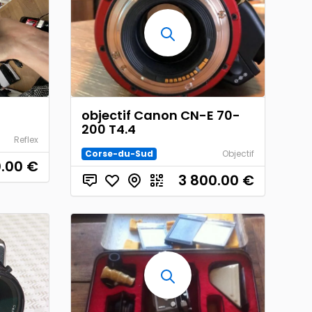
objectif Canon CN-E 70-
200 T4.4
Reflex
Corse-du-Sud
Objectif
0.00
€
3 800.00
€