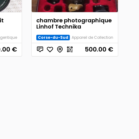
it
chambre photographique
Linhof Technika
rgentique
Corse-du-Sud
Appareil de Collection
.00
€
500.00
€