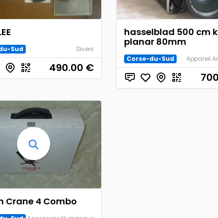
LEE
hasselblad 500 cm k
planar 80mm
du-Sud
Divers
Corse-du-Sud
Appareil A
490.00
€
700
n Crane 4 Combo