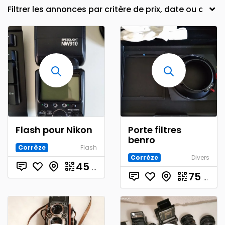
Flash pour Nikon
Porte filtres
benro
Corrèze
Flash
Corrèze
Divers
45
€
75
€