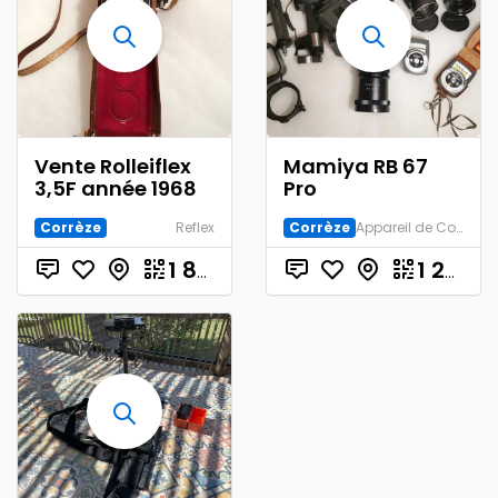
Vente Rolleiflex
Mamiya RB 67
3,5F année 1968
Pro
Corrèze
Reflex
Corrèze
Appareil de Collection
€
1 800.00
1 200.00