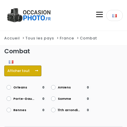
Accueil
Tous les pays
France
Combat
Combat
Afficher tout
Orleans
Amiens
0
0
Porte-Dauphine
Somme
0
0
Rennes
11th arrondissement
0
0
Pornichet
ST MACAIRE EN MAUGES SEVREMOINE
0
0