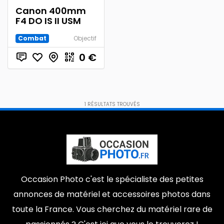
Canon 400mm
Sillans-la-cascades
1er arrondissement
0
0
F4 DO IS II USM
École-Militaire
Marseille
0
0
Combat
Objectif
33970
67570
0
0
0
€
Dallas
41110
0
0
Plus
La Chapelle-sur-Erdre
La Courneuve
0
0
1
RÉSULTATS TROUVÉS
14490
Marck
0
0
Avignon
62310
0
0
Montpellier
Arnouville-Les-Mantes
0
0
9e arrondissement
0
Occasion Photo c'est le spécialiste des petites
annonces de matériel et accessoires photos dans
toute la France. Vous cherchez du matériel rare de