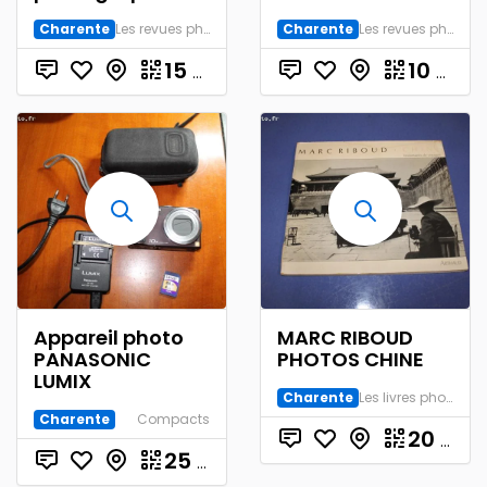
Charente
Les revues photo
Charente
Les revues photo
15
€
10
€
Appareil photo
MARC RIBOUD
PANASONIC
PHOTOS CHINE
LUMIX
Charente
Les livres photo
Charente
Compacts
20
€
25
€