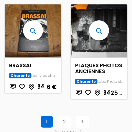
BRASSAI
PLAQUES PHOTOS
ANCIENNES
Charente
Les livres photo
Charente
Labo Photo et Studio
6
€
25
€
1
2