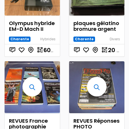
Olympus hybride
plaques gélatino
EM-D Mach II
bromure argent
Charente
Hybrides
Charente
Divers
€
20
€
600.00
REVUES France
REVUES Réponses
photographie
PHOTO