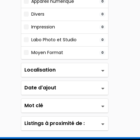
Appareil numérique
0
Divers
0
Impression
0
Labo Photo et Studio
0
Moyen Format
0
Localisation
Date d'ajout
Mot clé
Listings à proximité de :