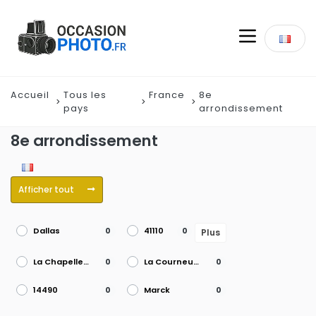
Accueil
Tous les
France
8e
pays
arrondissement
8e arrondissement
Afficher tout
Dallas
41110
0
0
Plus
La Chapelle-sur-Erdre
La Courneuve
0
0
14490
Marck
0
0