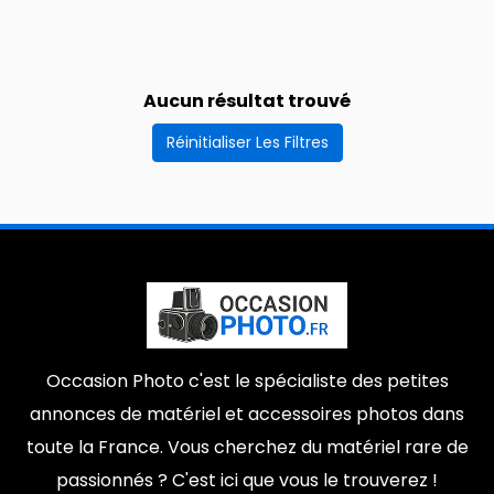
15e arrondissement
08200
0
0
Lutterbach
78140
0
0
Aucun résultat trouvé
Mail
Lambersart
0
0
Réinitialiser Les Filtres
37500
74380
0
0
Epinay-Sur-Seine
8e arrondissement
0
0
12100
Sillans-la-cascades
0
0
Plus
1er arrondissement
École-Militaire
0
0
Marseille
33970
0
0
Occasion Photo c'est le spécialiste des petites
67570
0
annonces de matériel et accessoires photos dans
toute la France. Vous cherchez du matériel rare de
passionnés ? C'est ici que vous le trouverez !