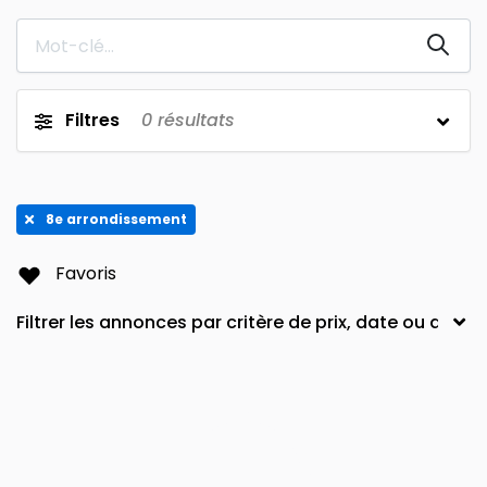
Avignon
62310
0
0
Montpellier
Arnouville-Les-Mantes
0
0
9e arrondissement
Orleans
0
0
Filtres
0
résultats
Amiens
Porte-Dauphine
0
0
Somme
Rennes
0
0
8e arrondissement
11th arrondissement
Pornichet
0
0
ST MACAIRE EN MAUGES SEVREMOINE
16th arrondissement
0
0
Favoris
Bayonne
Nanterre
0
0
Necker
Puteaux
0
0
18e arrondissement
Combat
0
0
Le Haillan
49450
0
0
29120
Grenoble
0
0
Plus