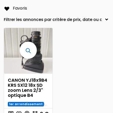
Favoris
CANON YJ18x9B4
KRS SX12 18x SD
zoom Lens 2/3"
optique B4
1er arrondissement
Labo Photo et Studio