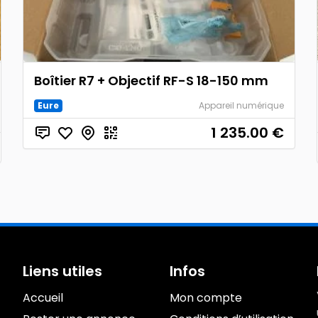
‎Boîtier R7 + Objectif RF-S 18-150 mm
Eure
Appareil numérique
1 235.00
€
Liens utiles
Infos
Accueil
Mon compte