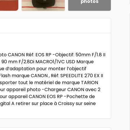
photos
to CANON Réf: EOS RP -Objectif: 50mm F/1.8 II
f : 90 mm F/2.8Di MACRO1/1VC USD Marque
e d’adaptation pour monter l’objectif
ash marque CANON , Réf: SPEEDLITE 270 EX II
sporter tout le matériel de marque TARION
r appareil photo -Chargeur CANON avec 2
 pour appareil CANON EOS RP -Pochette de
tal A retirer sur place à Croissy sur seine