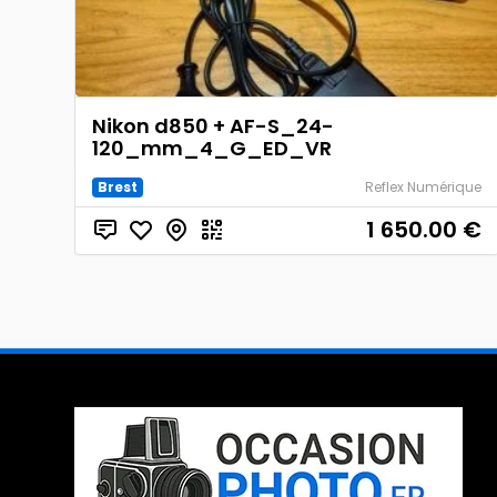
Nikon d850 + AF-S_24-
120_mm_4_G_ED_VR
Brest
Reflex Numérique
1 650.00
€