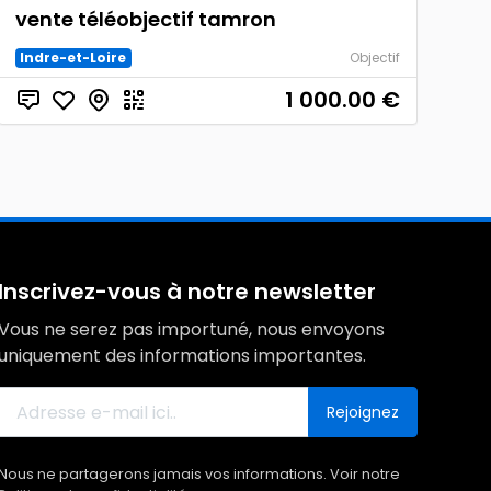
vente téléobjectif tamron
Indre-et-Loire
Objectif
1 000.00
€
Inscrivez-vous à notre newsletter
Vous ne serez pas importuné, nous envoyons
uniquement des informations importantes.
Rejoignez
Nous ne partagerons jamais vos informations. Voir notre