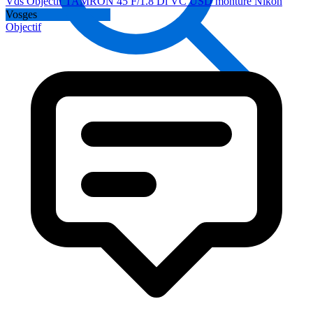
Vds Objectif TAMRON 45 F/1.8 Di VC USD monture Nikon
Vosges
Objectif