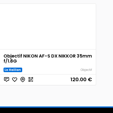
Objectif NIKON AF-S DX NIKKOR 35mm
f/1.8G
Le Haillan
Objectif
120.00
€