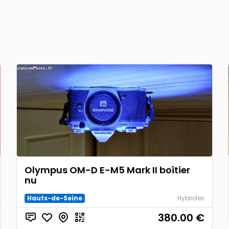
Olympus OM-D E-M5 Mark II boîtier
nu
Hauts-de-Seine
Hybrides
380.00
€