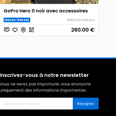
GoPro Hero 11 noir avec accessoires
Haute-Savoie
Reflex Numérique
260.00
€
Inscrivez-vous à notre newsletter
Vous ne serez pas importuné, nous envoyons
uniquement des informations importantes.
Rejoignez