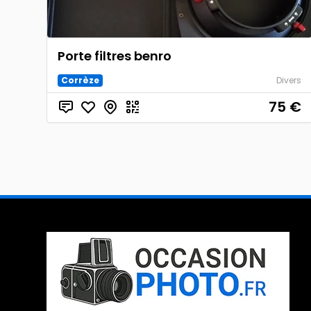
Porte filtres benro
Corrèze
Divers
75
€