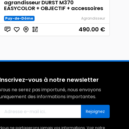
agrandisseur DURST M370
EASYCOLOR + OBJECTIF + accessoires
Puy-de-Dôme
Agrandisseur
490.00
€
Inscrivez-vous à notre newsletter
Vous ne serez pas importuné, nous envoyons
uniquement des informations importantes.
Rejoignez
Nous ne partagerons jamais vos informations. Voir notre