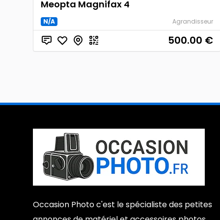
Meopta Magnifax 4
N/A
Agrandisseur
500.00
€
Occasion Photo c'est le spécialiste des petites
annonces de matériel et accessoires photos