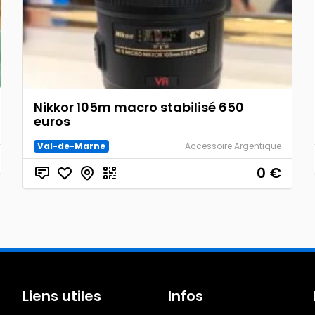
Nikkor 105m macro stabilisé 650
euros
Val-de-Marne
Accessoire Argentique
0
€
Liens utiles
Infos